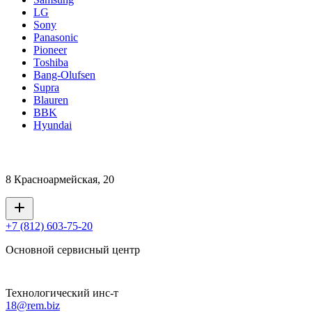
LG
Sony
Panasonic
Pioneer
Toshiba
Bang-Olufsen
Supra
Blauren
BBK
Hyundai
8 Красноармейская, 20
+7 (812) 603-75-20
Основной сервисный центр
Технологический инс-т
18@rem.biz