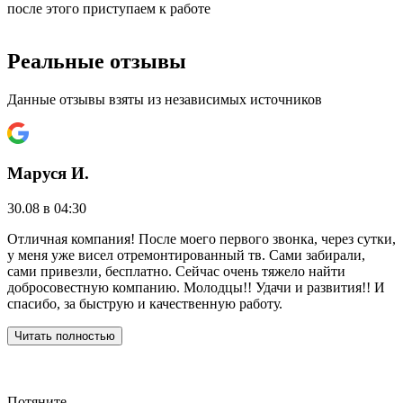
после этого приступаем к работе
Реальные отзывы
Данные отзывы взяты из независимых источников
Маруся И.
30.08 в 04:30
2
Отличная компания! После моего первого звонка, через сутки,
Р
у меня уже висел отремонтированный тв. Сами забирали,
"
сами привезли, бесплатно. Сейчас очень тяжело найти
р
добросовестную компанию. Молодцы!! Удачи и развития!! И
р
спасибо, за быструю и качественную работу.
п
д
р
Читать полностью
с
Потяните