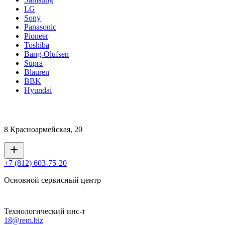
LG
Sony
Panasonic
Pioneer
Toshiba
Bang-Olufsen
Supra
Blauren
BBK
Hyundai
8 Красноармейская, 20
+7 (812) 603-75-20
Основной сервисный центр
Технологический инс-т
18@rem.biz