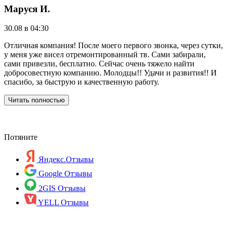
Маруся И.
30.08 в 04:30
2
Отличная компания! После моего первого звонка, через сутки,
Р
у меня уже висел отремонтированный тв. Сами забирали,
"
сами привезли, бесплатно. Сейчас очень тяжело найти
р
добросовестную компанию. Молодцы!! Удачи и развития!! И
р
спасибо, за быструю и качественную работу.
п
д
р
Читать полностью
с
Потяните
Яндекс.Отзывы
Google Отзывы
2GIS Отзывы
YELL Отзывы