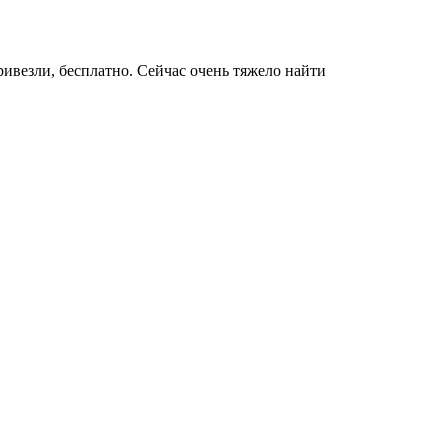
2
Р
ривезли, бесплатно. Сейчас очень тяжело найти
т
п