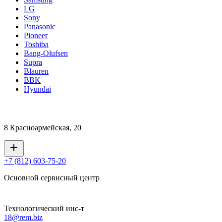
LG
Sony
Panasonic
Pioneer
Toshiba
Bang-Olufsen
Supra
Blauren
BBK
Hyundai
8 Красноармейская, 20
+7 (812) 603-75-20
Основной сервисный центр
Технологический инс-т
18@rem.biz