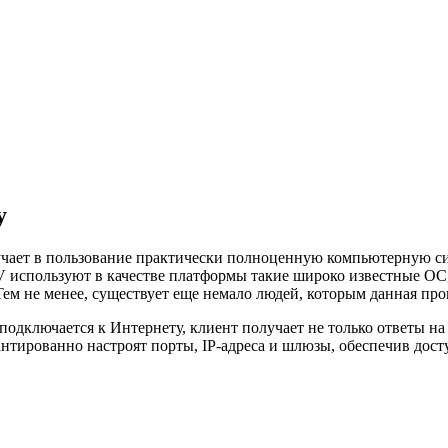
у
олучает в пользование практически полноценную компьютерную 
V используют в качестве платформы такие широко известные ОС, 
Тем не менее, существует еще немало людей, которым данная пр
 подключается к Интернету, клиент получает не только ответы н
тированно настроят порты, IP-адреса и шлюзы, обеспечив досту