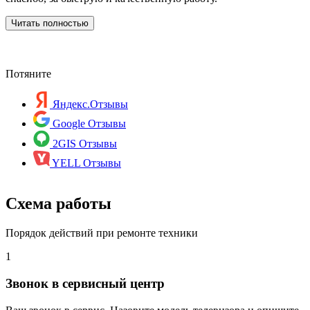
д
р
Читать полностью
с
Потяните
Яндекс.Отзывы
Google Отзывы
2GIS Отзывы
YELL Отзывы
Схема работы
Порядок действий при ремонте техники
1
Звонок в сервисный центр