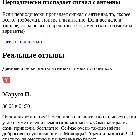
Периодически пропадает сигнал с антенны
Если периодически пропадает сигнал с антенны, то, скорее
всего, проблема в тюнере или антенне. Если все дело в
тюнере, то чаще всего предстоит его замена (хотя возможны
варианты)
Читать полностью
Реальные отзывы
Данные отзывы взяты из независимых источников
Маруся И.
30.08 в 04:30
2
Отличная компания! После моего первого звонка, через сутки,
Р
у меня уже висел отремонтированный тв. Сами забирали,
"
сами привезли, бесплатно. Сейчас очень тяжело найти
р
добросовестную компанию. Молодцы!! Удачи и развития!! И
р
спасибо, за быструю и качественную работу.
п