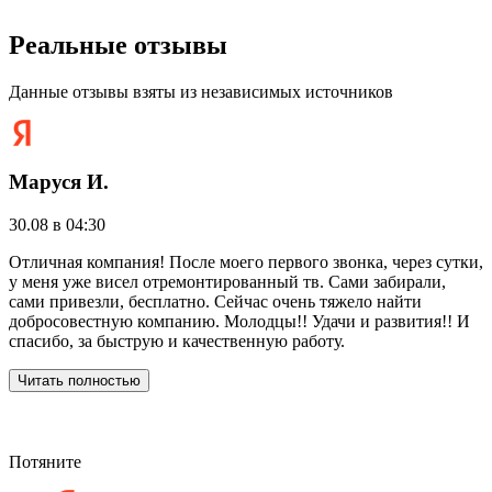
Реальные отзывы
Данные отзывы взяты из независимых источников
Маруся И.
30.08 в 04:30
2
Отличная компания! После моего первого звонка, через сутки,
Р
у меня уже висел отремонтированный тв. Сами забирали,
"
сами привезли, бесплатно. Сейчас очень тяжело найти
р
добросовестную компанию. Молодцы!! Удачи и развития!! И
р
спасибо, за быструю и качественную работу.
п
д
Читать полностью
р
с
Потяните