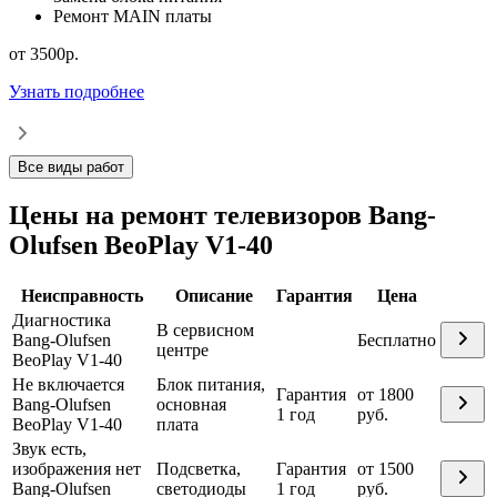
Ремонт MAIN платы
от 3500р.
О
Узнать подробнее
У
Все виды работ
Цены на ремонт телевизоров Bang-
Olufsen BeoPlay V1-40
Неисправность
Описание
Гарантия
Цена
Диагностика
В сервисном
Bang-Olufsen
Бесплатно
центре
BeoPlay V1-40
Не включается
Блок питания,
Гарантия
от 1800
Bang-Olufsen
основная
1 год
руб.
BeoPlay V1-40
плата
Звук есть,
изображения нет
Подсветка,
Гарантия
от 1500
Bang-Olufsen
светодиоды
1 год
руб.