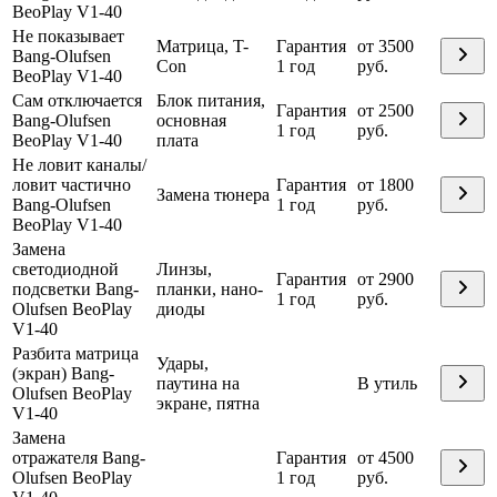
BeoPlay V1-40
Не показывает
Матрица, T-
Гарантия
от 3500
Bang-Olufsen
Con
1 год
руб.
BeoPlay V1-40
Сам отключается
Блок питания,
Гарантия
от 2500
Bang-Olufsen
основная
1 год
руб.
BeoPlay V1-40
плата
Не ловит каналы/
ловит частично
Гарантия
от 1800
Замена тюнера
Bang-Olufsen
1 год
руб.
BeoPlay V1-40
Замена
светодиодной
Линзы,
Гарантия
от 2900
подсветки Bang-
планки, нано-
1 год
руб.
Olufsen BeoPlay
диоды
V1-40
Разбита матрица
Удары,
(экран) Bang-
паутина на
В утиль
Olufsen BeoPlay
экране, пятна
V1-40
Замена
отражателя Bang-
Гарантия
от 4500
Olufsen BeoPlay
1 год
руб.