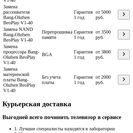
V1-40
Замена
рассеивателя
Гарантия
от 5000
Bang-Olufsen
1 год
руб.
BeoPlay V1-40
Замена NAND
Перепрошивка
Гарантия
от 3500
Bang-Olufsen
памяти
1 год
руб.
BeoPlay V1-40
Замена
процессора Bang-
Гарантия
от 3800
BGA
Olufsen BeoPlay
1 год
руб.
V1-40
Замена
материнской
Без учета
Гарантия
от 2000
платы Bang-
платы
1 год
руб.
Olufsen BeoPlay
V1-40
Курьерская доставка
Выгодней всего починить телевизор в сервисе
1. Лучшие специалисты находятся в лаборатории