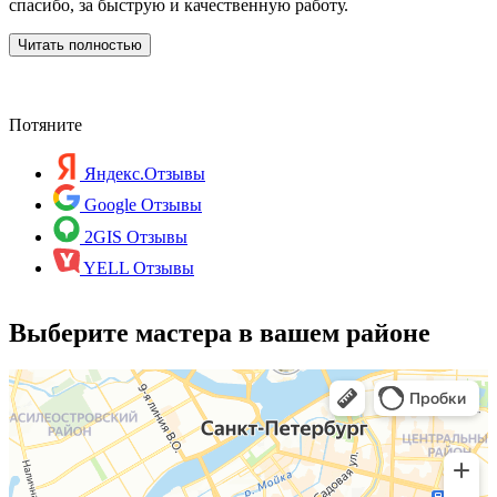
п
спасибо, за быструю и качественную работу.
д
р
Читать полностью
с
Потяните
Яндекс.Отзывы
Google Отзывы
2GIS Отзывы
YELL Отзывы
Выберите мастера в вашем районе