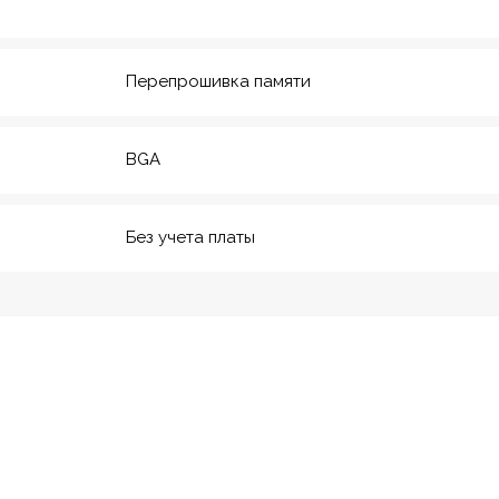
20
м. Технологический инс-
т
Перепрошивка памяти
BGA
Без учета платы