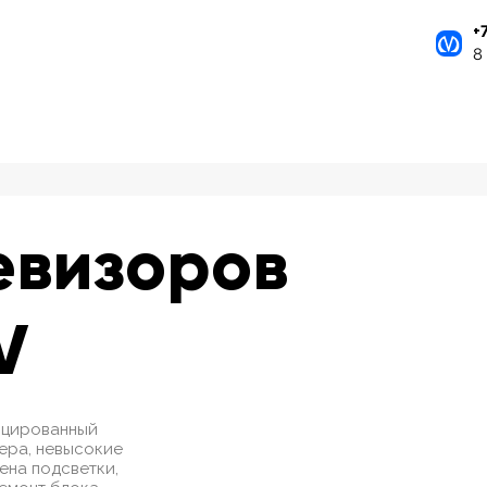
+
8
евизоров
V
ицированный
ера, невысокие
мена подсветки,