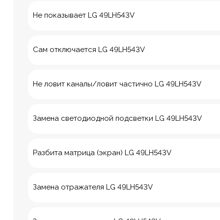
Не показывает LG 49LH543V
Сам отключается LG 49LH543V
Не ловит каналы/ловит частично LG 49LH543V
Замена светодиодной подсветки LG 49LH543V
Разбита матрица (экран) LG 49LH543V
8 Красноа
Замена отражателя LG 49LH543V
м. Технологич