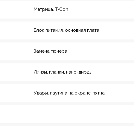
Матрица, T-Con
Блок питания, основная плата
Замена тюнера
Линзы, планки, нано-диоды
Удары, паутина на экране, пятна
рмейская, 20
еский инс-т
8
Красноармейская,