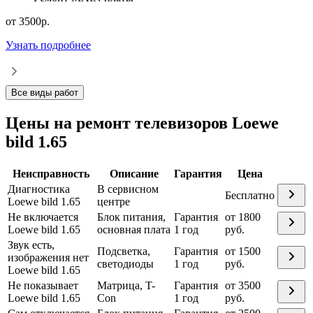
от 3500р.
О
Узнать подробнее
У
Все виды работ
Цены на ремонт телевизоров Loewe
bild 1.65
Неисправность
Описание
Гарантия
Цена
Диагностика
В сервисном
Бесплатно
Loewe bild 1.65
центре
Не включается
Блок питания,
Гарантия
от 1800
Loewe bild 1.65
основная плата
1 год
руб.
Звук есть,
Подсветка,
Гарантия
от 1500
изображения нет
светодиоды
1 год
руб.
Loewe bild 1.65
Не показывает
Матрица, T-
Гарантия
от 3500
Loewe bild 1.65
Con
1 год
руб.