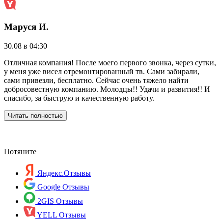
Маруся И.
30.08 в 04:30
2
Отличная компания! После моего первого звонка, через сутки,
Р
у меня уже висел отремонтированный тв. Сами забирали,
"
сами привезли, бесплатно. Сейчас очень тяжело найти
р
добросовестную компанию. Молодцы!! Удачи и развития!! И
р
спасибо, за быструю и качественную работу.
п
д
р
Читать полностью
с
Потяните
Яндекс.Отзывы
Google Отзывы
2GIS Отзывы
YELL Отзывы