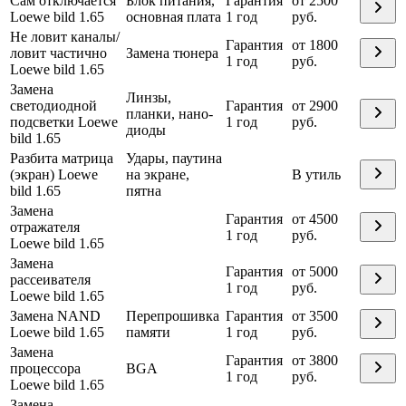
Сам отключается
Блок питания,
Гарантия
от 2500
Loewe bild 1.65
основная плата
1 год
руб.
Не ловит каналы/
Гарантия
от 1800
ловит частично
Замена тюнера
1 год
руб.
Loewe bild 1.65
Замена
Линзы,
светодиодной
Гарантия
от 2900
планки, нано-
подсветки Loewe
1 год
руб.
диоды
bild 1.65
Разбита матрица
Удары, паутина
(экран) Loewe
на экране,
В утиль
bild 1.65
пятна
Замена
Гарантия
от 4500
отражателя
1 год
руб.
Loewe bild 1.65
Замена
Гарантия
от 5000
рассеивателя
1 год
руб.
Loewe bild 1.65
Замена NAND
Перепрошивка
Гарантия
от 3500
Loewe bild 1.65
памяти
1 год
руб.
Замена
Гарантия
от 3800
процессора
BGA
1 год
руб.
Loewe bild 1.65
Замена