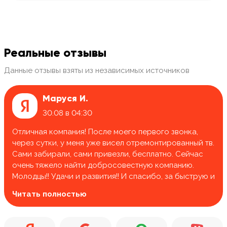
Реальные отзывы
Данные отзывы взяты из независимых источников
Маруся И.
30.08 в 04:30
Отличная компания! После моего первого звонка,
через сутки, у меня уже висел отремонтированный тв.
Сами забирали, сами привезли, бесплатно. Сейчас
очень тяжело найти добросовестную компанию.
Молодцы!! Удачи и развития!! И спасибо, за быструю и
качественную работу.
Читать полностью