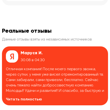
Реальные отзывы
Данные отзывы взяты из независимых источников
Маруся И.
30.08 в 04:30
Отличная компания! После моего первого звонка,
через сутки, у меня уже висел отремонтированный тв.
Сами забирали, сами привезли, бесплатно. Сейчас
очень тяжело найти добросовестную компанию.
Молодцы!! Удачи и развития!! И спасибо, за быструю и
качественную работу.
Читать полностью