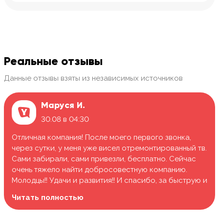
Реальные отзывы
Данные отзывы взяты из независимых источников
Маруся И.
30.08 в 04:30
Отличная компания! После моего первого звонка,
через сутки, у меня уже висел отремонтированный тв.
Сами забирали, сами привезли, бесплатно. Сейчас
очень тяжело найти добросовестную компанию.
Молодцы!! Удачи и развития!! И спасибо, за быструю и
качественную работу.
Читать полностью