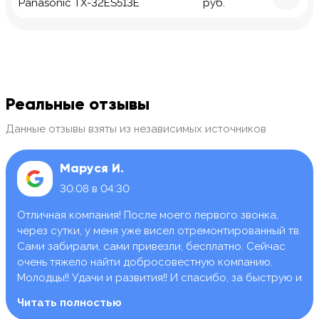
Panasonic TX-32ES513E
руб.
Реальные отзывы
Данные отзывы взяты из независимых источников
Маруся И.
30.08 в 04:30
Отличная компания! После моего первого звонка,
через сутки, у меня уже висел отремонтированный тв.
Сами забирали, сами привезли, бесплатно. Сейчас
очень тяжело найти добросовестную компанию.
Молодцы!! Удачи и развития!! И спасибо, за быструю и
качественную работу.
Читать полностью