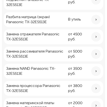
руб.
32ES513E
Разбита матрица (экран)
В утиль
Panasonic TX-32ES513E
Замена отражателя Panasonic
от 4500
TX-32ES513E
руб.
Замена рассеивателя Panasonic
от 5000
TX-32ES513E
руб.
Замена NAND Panasonic TX-
от 3500
32ES513E
руб.
Замена процессора Panasonic
от 3800
TX-32ES513E
руб.
Замена материнской платы
от 2000