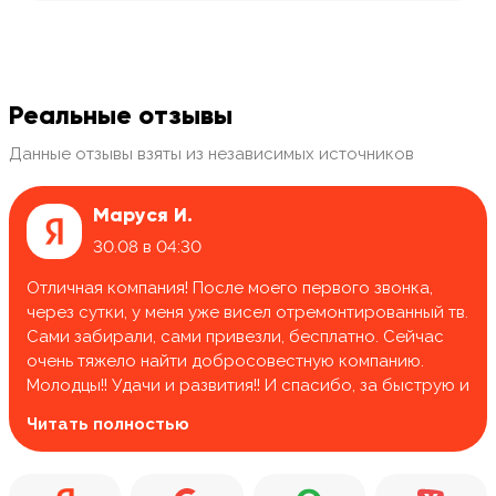
Реальные отзывы
Данные отзывы взяты из независимых источников
Маруся И.
30.08 в 04:30
Отличная компания! После моего первого звонка,
через сутки, у меня уже висел отремонтированный тв.
Сами забирали, сами привезли, бесплатно. Сейчас
очень тяжело найти добросовестную компанию.
Молодцы!! Удачи и развития!! И спасибо, за быструю и
качественную работу.
Читать полностью