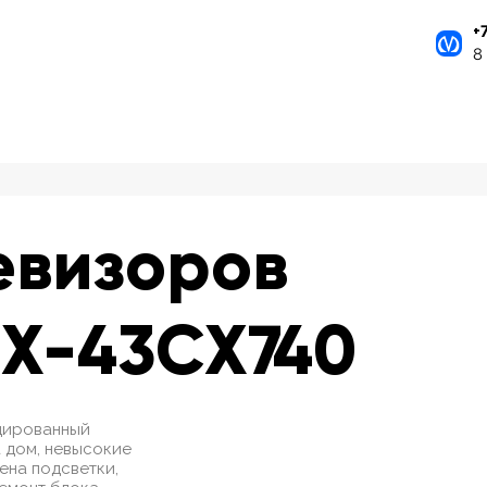
+
8
евизоров
TX-43CX740
ицированный
 дом, невысокие
мена подсветки,