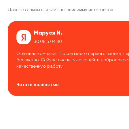
Данные отзывы взяты из независимых источников
Маруся И.
30.08 в 04:30
Отличная компания! После моего первого звонка, че
бесплатно. Сейчас очень тяжело найти добросовестн
качественную работу.
Читать полностью