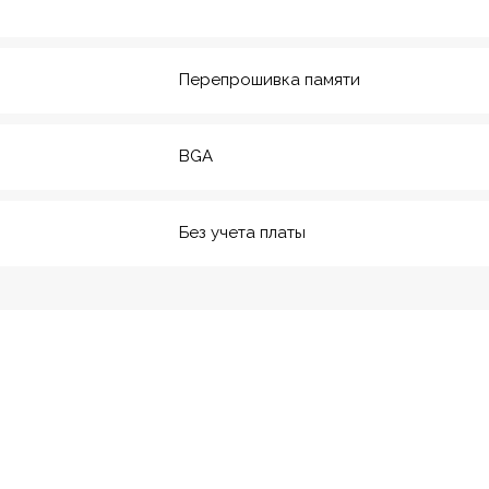
20
м. Технологический инс-
т
Перепрошивка памяти
BGA
Без учета платы