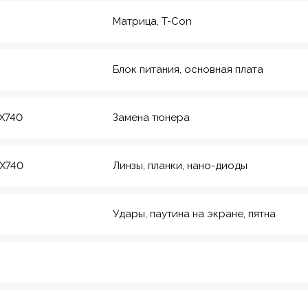
Матрица, T-Con
Блок питания, основная плата
CX740
Замена тюнера
CX740
Линзы, планки, нано-диоды
Удары, паутина на экране, пятна
рмейская, 20
еский инс-т
8
Красноармейская,