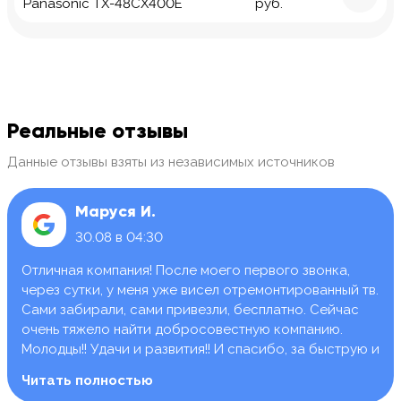
Panasonic TX-48CX400E
руб.
Реальные отзывы
Данные отзывы взяты из независимых источников
Маруся И.
30.08 в 04:30
Отличная компания! После моего первого звонка,
через сутки, у меня уже висел отремонтированный тв.
Сами забирали, сами привезли, бесплатно. Сейчас
очень тяжело найти добросовестную компанию.
Молодцы!! Удачи и развития!! И спасибо, за быструю и
качественную работу.
Читать полностью