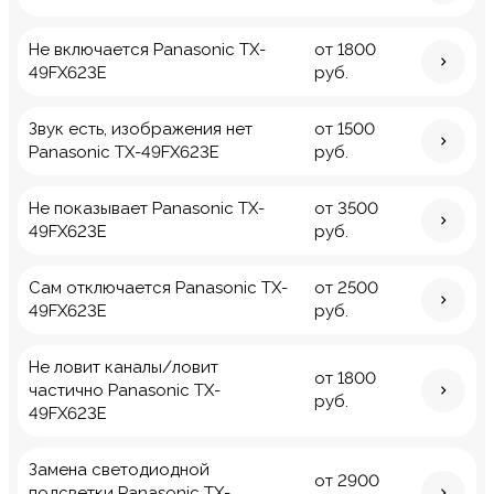
Не включается Panasonic TX-
от 1800
49FX623E
руб.
Звук есть, изображения нет
от 1500
Panasonic TX-49FX623E
руб.
Не показывает Panasonic TX-
от 3500
49FX623E
руб.
Сам отключается Panasonic TX-
от 2500
49FX623E
руб.
Не ловит каналы/ловит
от 1800
частично Panasonic TX-
руб.
49FX623E
Замена светодиодной
от 2900
подсветки Panasonic TX-