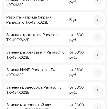
руб.
49FX623E
Разбита матрица (экран)
В утиль
Panasonic TX-49FX623E
Замена отражателя Panasonic
от 4500
TX-49FX623E
руб.
Замена рассеивателя Panasonic
от 5000
TX-49FX623E
руб.
Замена NAND Panasonic TX-
от 3500
49FX623E
руб.
Замена процессора Panasonic
от 3800
TX-49FX623E
руб.
Замена материнской платы
от 2000