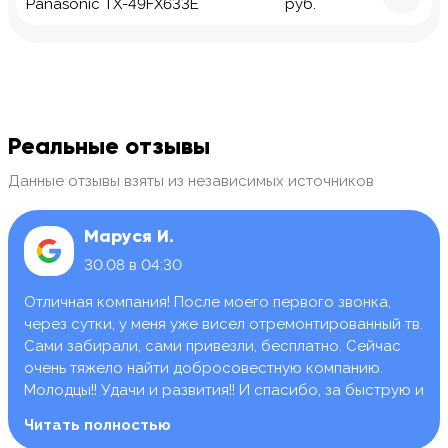
Panasonic TX-49FX633E
руб.
Реальные отзывы
Данные отзывы взяты из независимых источников
Маруся И.
30.08 в 04:30
Отличная компания! После моего первого звонка,
через сутки, у меня уже висел отремонтированный тв.
Сами забирали, сами привезли, бесплатно. Сейчас
очень тяжело найти добросовестную компанию.
Молодцы!! Удачи и развития!! И спасибо, за быструю и
качественную работу.
Читать полностью