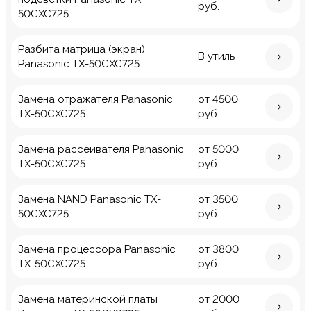
руб.
50CXC725
Разбита матрица (экран)
В утиль
Panasonic TX-50CXC725
Замена отражателя Panasonic
от 4500
TX-50CXC725
руб.
Замена рассеивателя Panasonic
от 5000
TX-50CXC725
руб.
Замена NAND Panasonic TX-
от 3500
50CXC725
руб.
Замена процессора Panasonic
от 3800
TX-50CXC725
руб.
Замена материнской платы
от 2000