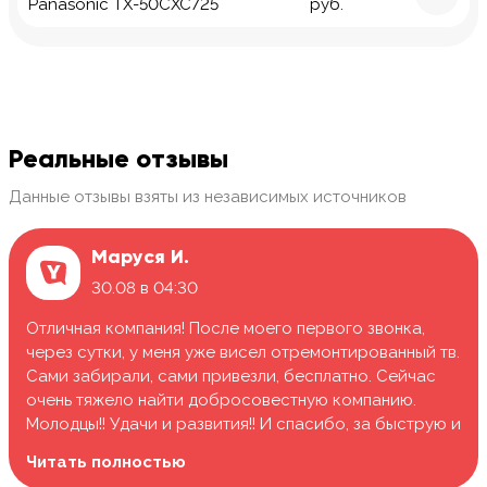
Panasonic TX-50CXC725
руб.
Реальные отзывы
Данные отзывы взяты из независимых источников
Маруся И.
30.08 в 04:30
Отличная компания! После моего первого звонка,
через сутки, у меня уже висел отремонтированный тв.
Сами забирали, сами привезли, бесплатно. Сейчас
очень тяжело найти добросовестную компанию.
Молодцы!! Удачи и развития!! И спасибо, за быструю и
качественную работу.
Читать полностью