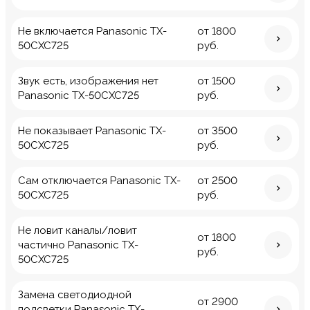
Не включается Panasonic TX-
от 1800
50CXC725
руб.
Звук есть, изображения нет
от 1500
Panasonic TX-50CXC725
руб.
Не показывает Panasonic TX-
от 3500
50CXC725
руб.
Сам отключается Panasonic TX-
от 2500
50CXC725
руб.
Не ловит каналы/ловит
от 1800
частично Panasonic TX-
руб.
50CXC725
Замена светодиодной
от 2900
подсветки Panasonic TX-