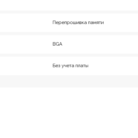
20
м. Технологический инс-
т
Перепрошивка памяти
BGA
Без учета платы