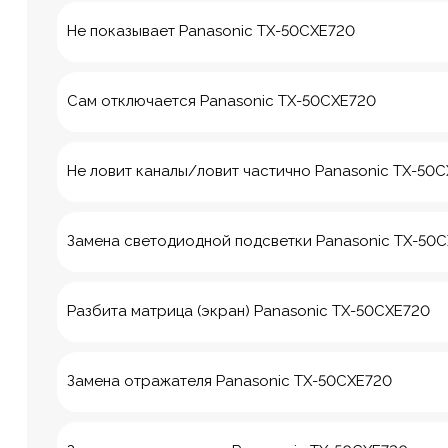
Не показывает Panasonic TX-50CXE720
Сам отключается Panasonic TX-50CXE720
Не ловит каналы/ловит частично Panasonic TX-50
Замена светодиодной подсветки Panasonic TX-50
Разбита матрица (экран) Panasonic TX-50CXE720
8 Красноа
Замена отражателя Panasonic TX-50CXE720
м. Технологич