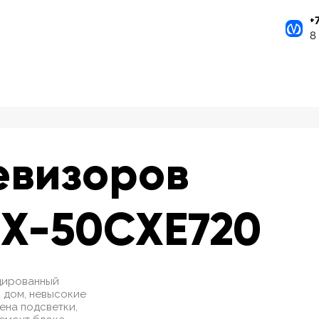
+
8
евизоров
TX-50CXE720
ицированный
 дом, невысокие
мена подсветки,