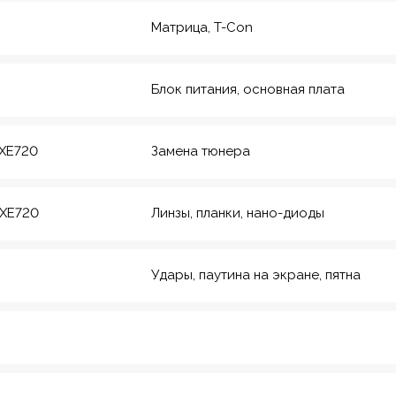
Матрица, T-Con
Блок питания, основная плата
CXE720
Замена тюнера
CXE720
Линзы, планки, нано-диоды
Удары, паутина на экране, пятна
рмейская, 20
еский инс-т
8
Красноармейская,