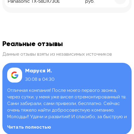
Panasonic TX-58DX730E
руб.
Реальные отзывы
Данные отзывы взяты из независимых источников
Маруся И.
30.08 в 04:30
Отличная компания! После моего первого звонка,
через сутки, у меня уже висел отремонтированный тв.
Сами забирали, сами привезли, бесплатно. Сейчас
очень тяжело найти добросовестную компанию.
Молодцы!! Удачи и развития!! И спасибо, за быструю и
качественную работу.
Читать полностью