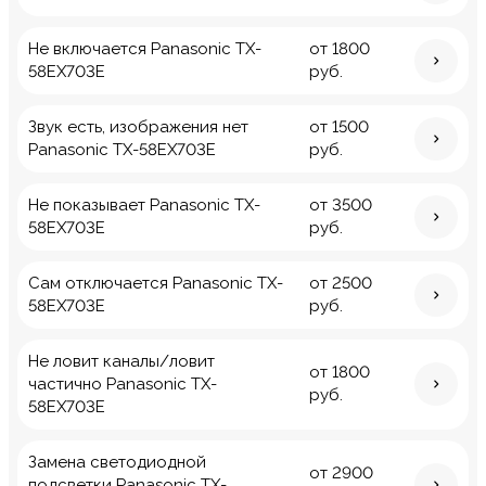
Не включается Panasonic TX-
от 1800
58EX703E
руб.
Звук есть, изображения нет
от 1500
Panasonic TX-58EX703E
руб.
Не показывает Panasonic TX-
от 3500
58EX703E
руб.
Сам отключается Panasonic TX-
от 2500
58EX703E
руб.
Не ловит каналы/ловит
от 1800
частично Panasonic TX-
руб.
58EX703E
Замена светодиодной
от 2900
подсветки Panasonic TX-