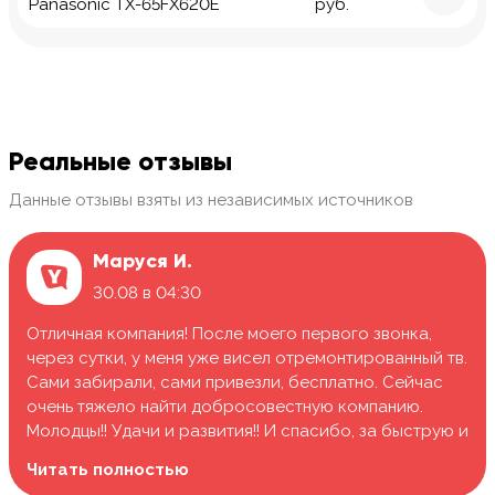
Panasonic TX-65FX620E
руб.
Реальные отзывы
Данные отзывы взяты из независимых источников
Маруся И.
30.08 в 04:30
Отличная компания! После моего первого звонка,
через сутки, у меня уже висел отремонтированный тв.
Сами забирали, сами привезли, бесплатно. Сейчас
очень тяжело найти добросовестную компанию.
Молодцы!! Удачи и развития!! И спасибо, за быструю и
качественную работу.
Читать полностью