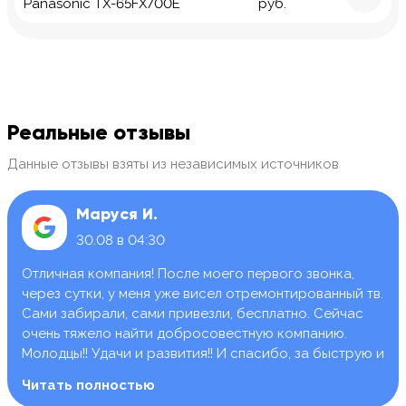
Panasonic TX-65FX700E
руб.
Реальные отзывы
Данные отзывы взяты из независимых источников
Маруся И.
30.08 в 04:30
Отличная компания! После моего первого звонка,
через сутки, у меня уже висел отремонтированный тв.
Сами забирали, сами привезли, бесплатно. Сейчас
очень тяжело найти добросовестную компанию.
Молодцы!! Удачи и развития!! И спасибо, за быструю и
качественную работу.
Читать полностью