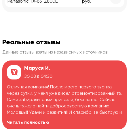
Panasonic TX-65FZ800E
руб.
Реальные отзывы
Данные отзывы взяты из независимых источников
Маруся И.
30.08 в 04:30
Отличная компания! После моего первого звонка,
через сутки, у меня уже висел отремонтированный тв.
Сами забирали, сами привезли, бесплатно. Сейчас
очень тяжело найти добросовестную компанию.
Молодцы!! Удачи и развития!! И спасибо, за быструю и
качественную работу.
Читать полностью