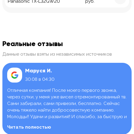
Panasonic TX-L32GW20
руб.
Реальные отзывы
Данные отзывы взяты из независимых источников
Маруся И.
30.08 в 04:30
Отличная компания! После моего первого звонка,
через сутки, у меня уже висел отремонтированный тв.
Сами забирали, сами привезли, бесплатно. Сейчас
очень тяжело найти добросовестную компанию.
Молодцы!! Удачи и развития!! И спасибо, за быструю и
качественную работу.
Читать полностью