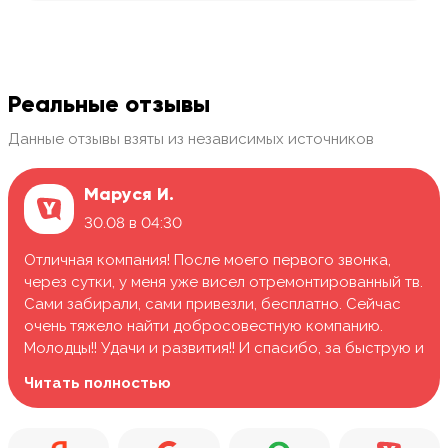
Реальные отзывы
Данные отзывы взяты из независимых источников
Маруся И.
30.08 в 04:30
Отличная компания! После моего первого звонка,
через сутки, у меня уже висел отремонтированный тв.
Сами забирали, сами привезли, бесплатно. Сейчас
очень тяжело найти добросовестную компанию.
Молодцы!! Удачи и развития!! И спасибо, за быструю и
качественную работу.
Читать полностью