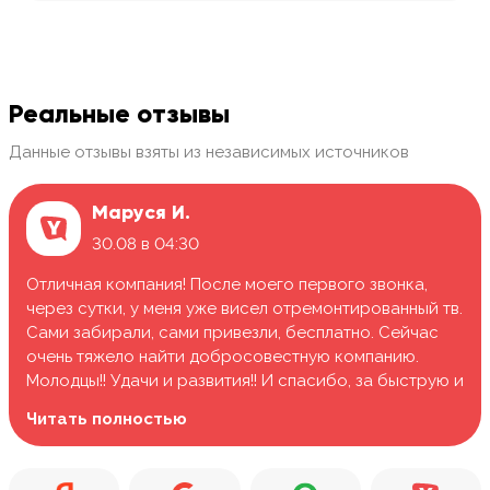
Реальные отзывы
Данные отзывы взяты из независимых источников
Маруся И.
30.08 в 04:30
Отличная компания! После моего первого звонка,
через сутки, у меня уже висел отремонтированный тв.
Сами забирали, сами привезли, бесплатно. Сейчас
очень тяжело найти добросовестную компанию.
Молодцы!! Удачи и развития!! И спасибо, за быструю и
качественную работу.
Читать полностью