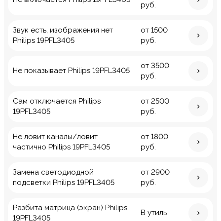
руб.
Звук есть, изображения нет
от 1500
Philips 19PFL3405
руб.
от 3500
Не показывает Philips 19PFL3405
руб.
Сам отключается Philips
от 2500
19PFL3405
руб.
Не ловит каналы/ловит
от 1800
частично Philips 19PFL3405
руб.
Замена светодиодной
от 2900
подсветки Philips 19PFL3405
руб.
Разбита матрица (экран) Philips
В утиль
19PFL3405