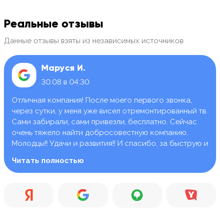
Реальные отзывы
Данные отзывы взяты из независимых источников
Маруся И.
30.08 в 04:30
Отличная компания! После моего первого звонка,
через сутки, у меня уже висел отремонтированный тв.
Сами забирали, сами привезли, бесплатно. Сейчас
очень тяжело найти добросовестную компанию.
Молодцы!! Удачи и развития!! И спасибо, за быструю и
качественную работу.
Читать полностью