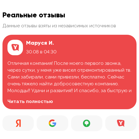
Реальные отзывы
Данные отзывы взяты из независимых источников
Маруся И.
30.08 в 04:30
Отличная компания! После моего первого звонка,
через сутки, у меня уже висел отремонтированный тв.
Сами забирали, сами привезли, бесплатно. Сейчас
очень тяжело найти добросовестную компанию.
Молодцы!! Удачи и развития!! И спасибо, за быструю и
качественную работу.
Читать полностью