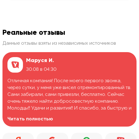
Реальные отзывы
Данные отзывы взяты из независимых источников
Маруся И.
30.08 в 04:30
Отличная компания! После моего первого звонка,
через сутки, у меня уже висел отремонтированный тв.
Сами забирали, сами привезли, бесплатно. Сейчас
очень тяжело найти добросовестную компанию.
Молодцы!! Удачи и развития!! И спасибо, за быструю и
качественную работу.
Читать полностью