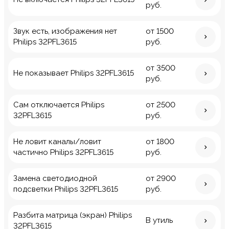
руб.
Звук есть, изображения нет
от 1500
Philips 32PFL3615
руб.
от 3500
Не показывает Philips 32PFL3615
руб.
Сам отключается Philips
от 2500
32PFL3615
руб.
Не ловит каналы/ловит
от 1800
частично Philips 32PFL3615
руб.
Замена светодиодной
от 2900
подсветки Philips 32PFL3615
руб.
Разбита матрица (экран) Philips
В утиль
32PFL3615