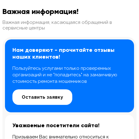
Важная информация!
Важная информация, касающаяся обращений в
сервисные центры
8 Красноармейская, 20
8 Красноармейская, 20
Нам доверяют - прочитайте отзывы
м. Технологический инс-т
м. Технологический инс-т
наших клиентов!
Пользуйтесь услугами только проверенных
организаций и не "попадитесь" на заманчивую
стоимость ремонта мошенников
Оставить заявку
Уважаемые посетители сайта!
Призываем Вас внимательно относиться к