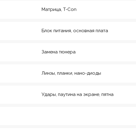
Матрица, T-Con
Блок питания, основная плата
Замена тюнера
Линзы, планки, нано-диоды
Удары, паутина на экране, пятна
рмейская, 20
еский инс-т
8
Красноармейская,