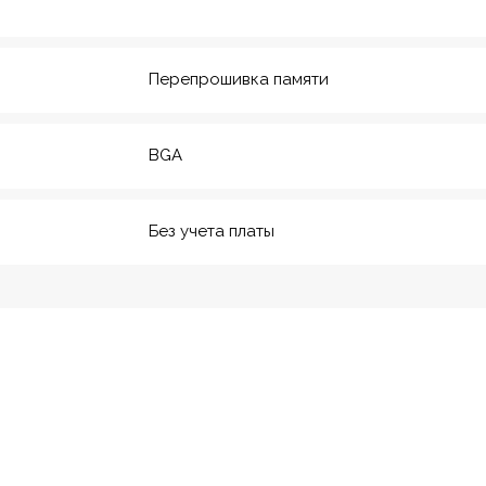
20
м. Технологический инс-
т
Перепрошивка памяти
BGA
Без учета платы