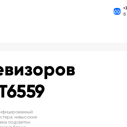
+
8
евизоров
FT6559
ртифицированный
стера, невысокие
мена подсветки,