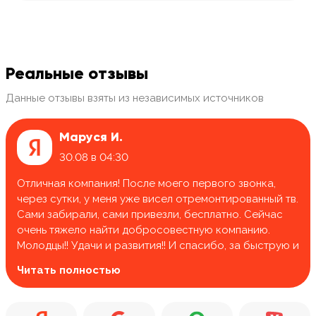
Реальные отзывы
Данные отзывы взяты из независимых источников
Маруся И.
30.08 в 04:30
Отличная компания! После моего первого звонка,
через сутки, у меня уже висел отремонтированный тв.
Сами забирали, сами привезли, бесплатно. Сейчас
очень тяжело найти добросовестную компанию.
Молодцы!! Удачи и развития!! И спасибо, за быструю и
качественную работу.
Читать полностью