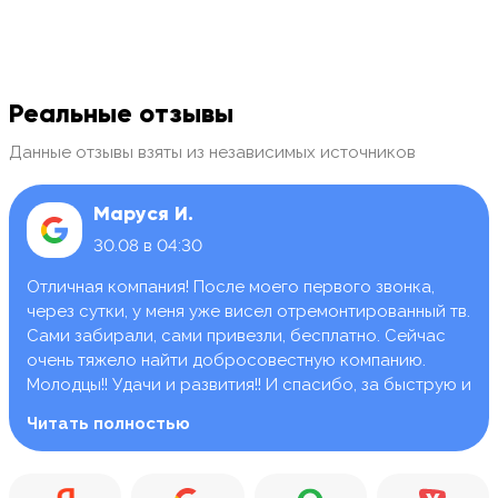
Реальные отзывы
Данные отзывы взяты из независимых источников
Маруся И.
30.08 в 04:30
Отличная компания! После моего первого звонка,
через сутки, у меня уже висел отремонтированный тв.
Сами забирали, сами привезли, бесплатно. Сейчас
очень тяжело найти добросовестную компанию.
Молодцы!! Удачи и развития!! И спасибо, за быструю и
качественную работу.
Читать полностью