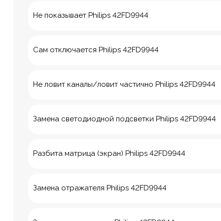
Не показывает Philips 42FD9944
Сам отключается Philips 42FD9944
Не ловит каналы/ловит частично Philips 42FD9944
Замена светодиодной подсветки Philips 42FD9944
Разбита матрица (экран) Philips 42FD9944
8 Красноа
Замена отражателя Philips 42FD9944
м. Технологич