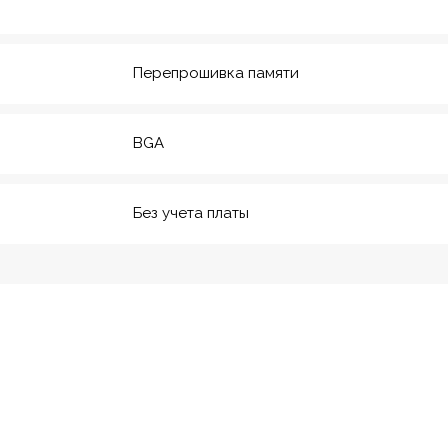
20
м. Технологический инс-
т
Перепрошивка памяти
BGA
Без учета платы