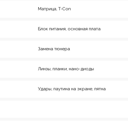
Матрица, T-Con
Блок питания, основная плата
Замена тюнера
Линзы, планки, нано-диоды
Удары, паутина на экране, пятна
рмейская, 20
еский инс-т
8
Красноармейская,