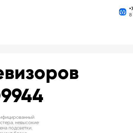
+
8
евизоров
D9944
ртифицированный
стера, невысокие
мена подсветки,