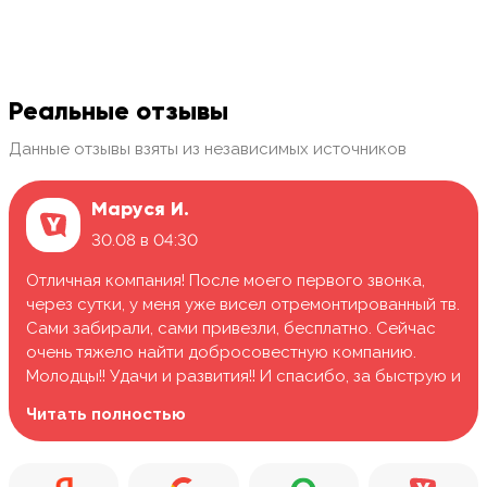
Реальные отзывы
Данные отзывы взяты из независимых источников
Маруся И.
30.08 в 04:30
Отличная компания! После моего первого звонка,
через сутки, у меня уже висел отремонтированный тв.
Сами забирали, сами привезли, бесплатно. Сейчас
очень тяжело найти добросовестную компанию.
Молодцы!! Удачи и развития!! И спасибо, за быструю и
качественную работу.
Читать полностью