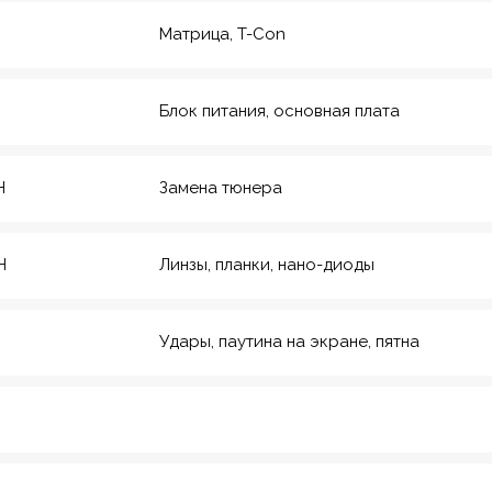
Матрица, T-Con
Блок питания, основная плата
H
Замена тюнера
H
Линзы, планки, нано-диоды
Удары, паутина на экране, пятна
рмейская, 20
еский инс-т
8
Красноармейская,