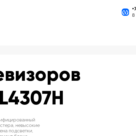
+
8
евизоров
FL4307H
ртифицированный
стера, невысокие
мена подсветки,