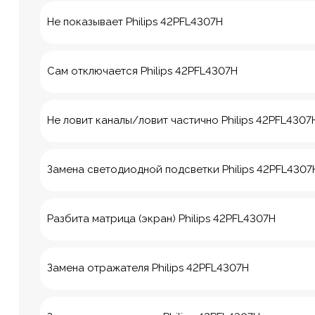
Не показывает Philips 42PFL4307H
Сам отключается Philips 42PFL4307H
Не ловит каналы/ловит частично Philips 42PFL4307
Замена светодиодной подсветки Philips 42PFL4307
Разбита матрица (экран) Philips 42PFL4307H
8 Красноа
Замена отражателя Philips 42PFL4307H
м. Технологич