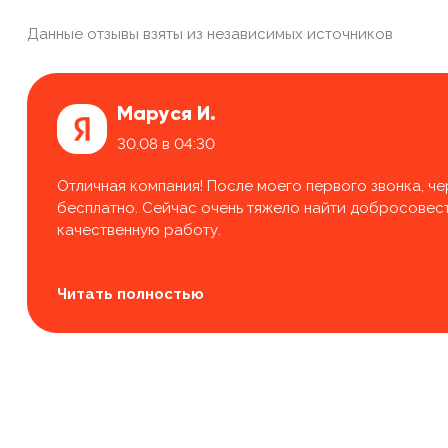
Данные отзывы взяты из независимых источников
Маруся И.
30.08 в 04:30
Отличная компания! После моего первого звонка, че
бесплатно. Сейчас очень тяжело найти добросовестн
качественную работу.
Читать полностью