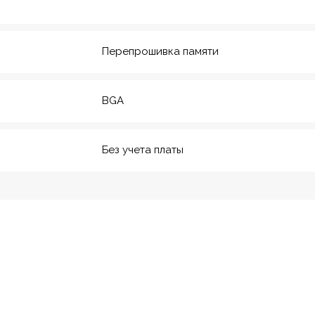
20
м. Технологический инс-
т
Перепрошивка памяти
BGA
Без учета платы