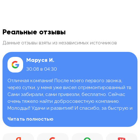
Реальные отзывы
Данные отзывы взяты из независимых источников
Маруся И.
30.08 в 04:30
Отличная компания! После моего первого звонка,
через сутки, у меня уже висел отремонтированный тв.
Сами забирали, сами привезли, бесплатно. Сейчас
очень тяжело найти добросовестную компанию.
Молодцы!! Удачи и развития!! И спасибо, за быструю и
качественную работу.
Читать полностью