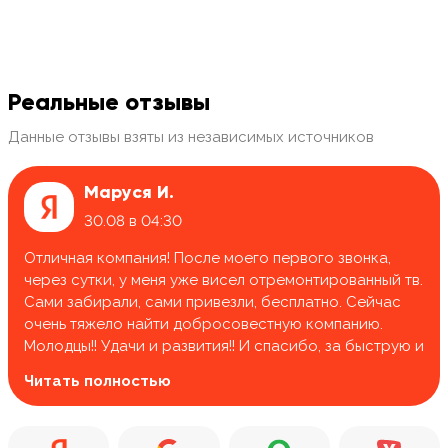
Реальные отзывы
Данные отзывы взяты из независимых источников
Маруся И.
30.08 в 04:30
Отличная компания! После моего первого звонка,
через сутки, у меня уже висел отремонтированный тв.
Сами забирали, сами привезли, бесплатно. Сейчас
очень тяжело найти добросовестную компанию.
Молодцы!! Удачи и развития!! И спасибо, за быструю и
качественную работу.
Читать полностью