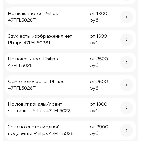
Не включается Philips
от 1800
47PFL5028T
руб.
Звук есть, изображения нет
от 1500
Philips 47PFL5028T
руб.
Не показывает Philips
от 3500
47PFL5028T
руб.
Сам отключается Philips
от 2500
47PFL5028T
руб.
Не ловит каналы/ловит
от 1800
частично Philips 47PFL5028T
руб.
Замена светодиодной
от 2900
подсветки Philips 47PFL5028T
руб.