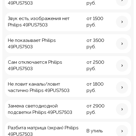
49PUS7503
руб.
Звук есть, изображения нет
от 1500
Philips 49PUS7503
руб.
Не показывает Philips
от 3500
49PUS7503
руб.
Сам отключается Philips
от 2500
49PUS7503
руб.
Не ловит каналы/ловит
от 1800
частично Philips 49PUS7503
руб.
Замена светодиодной
от 2900
подсветки Philips 49PUS7503
руб.
Разбита матрица (экран) Philips
В утиль
49PUS7503