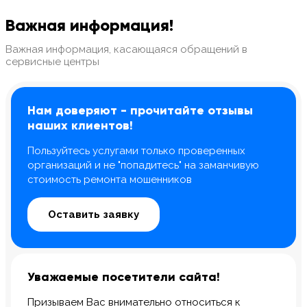
Важная информация!
Важная информация, касающаяся обращений в
сервисные центры
8 Красноармейская, 20
8 Красноармейская, 20
Нам доверяют - прочитайте отзывы
м. Технологический инс-т
м. Технологический инс-т
наших клиентов!
Пользуйтесь услугами только проверенных
организаций и не "попадитесь" на заманчивую
стоимость ремонта мошенников
Оставить заявку
Уважаемые посетители сайта!
Призываем Вас внимательно относиться к