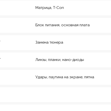
Матрица, T-Con
Блок питания, основная плата
T
Замена тюнера
T
Линзы, планки, нано-диоды
Удары, паутина на экране, пятна
рмейская, 20
еский инс-т
8
Красноармейская,