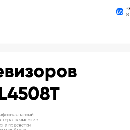
+
8
евизоров
FL4508T
ртифицированный
стера, невысокие
мена подсветки,