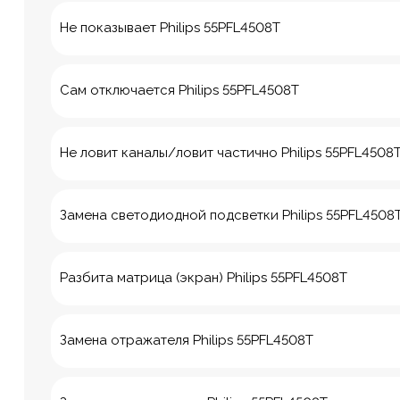
Не показывает Philips 55PFL4508T
Сам отключается Philips 55PFL4508T
Не ловит каналы/ловит частично Philips 55PFL4508
Замена светодиодной подсветки Philips 55PFL4508
Разбита матрица (экран) Philips 55PFL4508T
8 Красноа
Замена отражателя Philips 55PFL4508T
м. Технологич