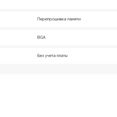
20
м. Технологический инс-
т
Перепрошивка памяти
BGA
Без учета платы