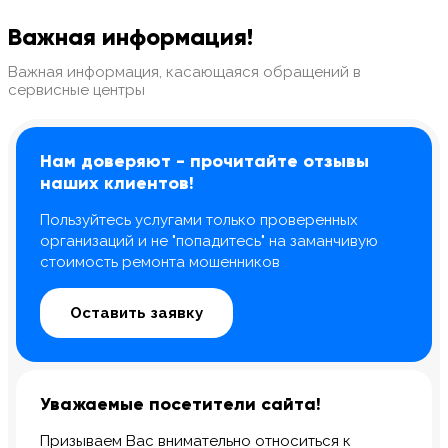
Важная информация!
Важная информация, касающаяся обращений в
сервисные центры
8 Красноармейская, 20
8 Красноармейская, 20
Нам доверяют - прочитайте отзывы
м. Технологический инс-т
м. Технологический инс-т
наших клиентов!
Пользуйтесь услугами только проверенных
организаций и не "попадитесь" на заманчивую
стоимость ремонта мошенников
Оставить заявку
Уважаемые посетители сайта!
Призываем Вас внимательно относиться к