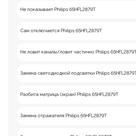
Не показывает Philips 65HFL2879T
Сам отключается Philips 65HFL2879T
Не ловит каналы/ловит частично Philips 65HFL2879
Замена светодиодной подсветки Philips 65HFL2879
Разбита матрица (экран) Philips 65HFL2879T
8 Красноа
Замена отражателя Philips 65HFL2879T
м. Технологич