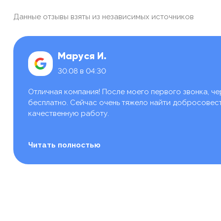
Данные отзывы взяты из независимых источников
Маруся И.
30.08 в 04:30
Отличная компания! После моего первого звонка, че
бесплатно. Сейчас очень тяжело найти добросовестн
качественную работу.
Читать полностью