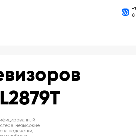
+
8
евизоров
FL2879T
ртифицированный
стера, невысокие
мена подсветки,