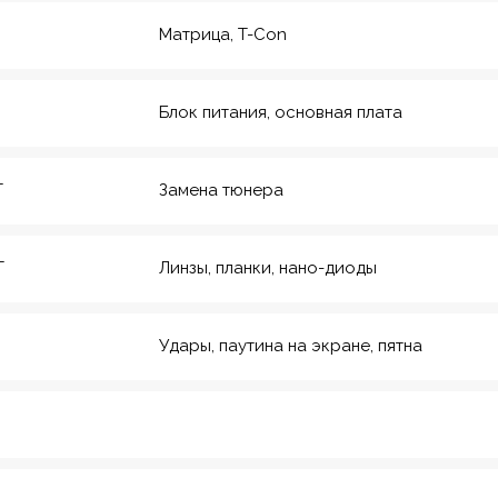
Матрица, T-Con
Блок питания, основная плата
T
Замена тюнера
T
Линзы, планки, нано-диоды
Удары, паутина на экране, пятна
рмейская, 20
еский инс-т
8
Красноармейская,