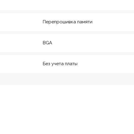
20
м. Технологический инс-
т
Перепрошивка памяти
BGA
Без учета платы