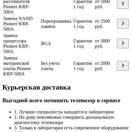
рассеивателя
Гарантия
от 5000
Pioneer KRP-
1 год
руб.
500A
Замена NAND
Перепрошивка
Гарантия
от 3500
Pioneer KRP-
памяти
1 год
руб.
500A
Замена
процессора
Гарантия
от 3800
BGA
Pioneer KRP-
1 год
руб.
500A
Замена
материнской
Без учета
Гарантия
от 2000
платы Pioneer
платы
1 год
руб.
KRP-500A
Курьерская доставка
Выгодней всего починить телевизор в сервисе
1. Лучшие специалисты находятся в лаборатории
2. На дому невозможно совершить досканальную
диагностику телевизора
3. Только в лаборатории есть современное оборудование