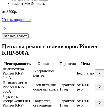
Ремонт MAIN платы
от 3500р.
О
Узнать подробнее
У
Все виды работ
Цены на ремонт телевизоров Pioneer
KRP-500A
Неисправность
Описание
Гарантия
Цена
Диагностика
В сервисном
Pioneer KRP-
Бесплатно
центре
500A
Не включается
Блок питания,
Гарантия
от 1800
Pioneer KRP-
основная плата
1 год
руб.
500A
Звук есть,
изображения нет
Подсветка,
Гарантия
от 1500
Pioneer KRP-
светодиоды
1 год
руб.