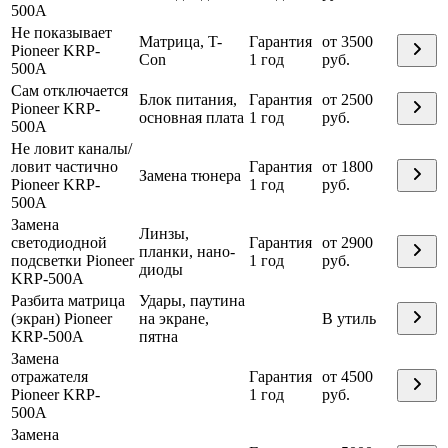
500A
Не показывает
Матрица, T-
Гарантия
от 3500
Pioneer KRP-
Con
1 год
руб.
500A
Сам отключается
Блок питания,
Гарантия
от 2500
Pioneer KRP-
основная плата
1 год
руб.
500A
Не ловит каналы/
ловит частично
Гарантия
от 1800
Замена тюнера
Pioneer KRP-
1 год
руб.
500A
Замена
Линзы,
светодиодной
Гарантия
от 2900
планки, нано-
подсветки Pioneer
1 год
руб.
диоды
KRP-500A
Разбита матрица
Удары, паутина
(экран) Pioneer
на экране,
В утиль
KRP-500A
пятна
Замена
отражателя
Гарантия
от 4500
Pioneer KRP-
1 год
руб.
500A
Замена