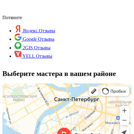
с
Потяните
Яндекс.Отзывы
Google Отзывы
2GIS Отзывы
YELL Отзывы
Выберите мастера в вашем районе