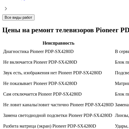
Все виды работ
Цены на ремонт телевизоров Pioneer P
Неисправность
Диагностика Pioneer PDP-SX4280D
В серв
Не включается Pioneer PDP-SX4280D
Блок п
Звук есть, изображения нет Pioneer PDP-SX4280D
Подсве
Не показывает Pioneer PDP-SX4280D
Матриц
Сам отключается Pioneer PDP-SX4280D
Блок п
Не ловит каналы/ловит частично Pioneer PDP-SX4280D
Замена
Замена светодиодной подсветки Pioneer PDP-SX4280D
Линзы,
Разбита матрица (экран) Pioneer PDP-SX4280D
Удары,