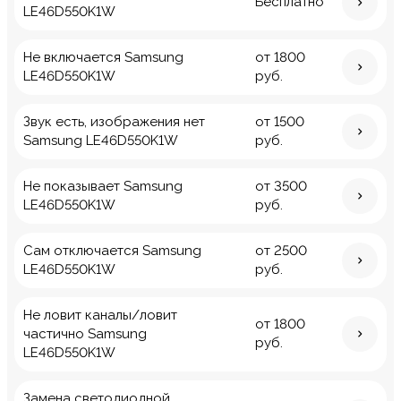
Бесплатно
LE46D550K1W
Не включается Samsung
от 1800
LE46D550K1W
руб.
Звук есть, изображения нет
от 1500
Samsung LE46D550K1W
руб.
Не показывает Samsung
от 3500
LE46D550K1W
руб.
Сам отключается Samsung
от 2500
LE46D550K1W
руб.
Не ловит каналы/ловит
от 1800
частично Samsung
руб.
LE46D550K1W
Замена светодиодной