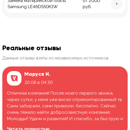
Замена материнской платы
от 2000
Samsung LE46D550K1W
руб.
Реальные отзывы
Данные отзывы взяты из независимых источников
Маруся И.
30.08 в 04:30
Отличная компания! После моего первого звонка,
через сутки, у меня уже висел отремонтированный тв.
Сами забирали, сами привезли, бесплатно. Сейчас
очень тяжело найти добросовестную компанию.
Молодцы!! Удачи и развития!! И спасибо, за быструю и
качественную работу.
Читать полностью