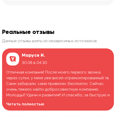
Реальные отзывы
Данные отзывы взяты из независимых источников
Маруся И.
30.08 в 04:30
Отличная компания! После моего первого звонка,
через сутки, у меня уже висел отремонтированный тв.
Сами забирали, сами привезли, бесплатно. Сейчас
очень тяжело найти добросовестную компанию.
Молодцы!! Удачи и развития!! И спасибо, за быструю и
качественную работу.
Читать полностью