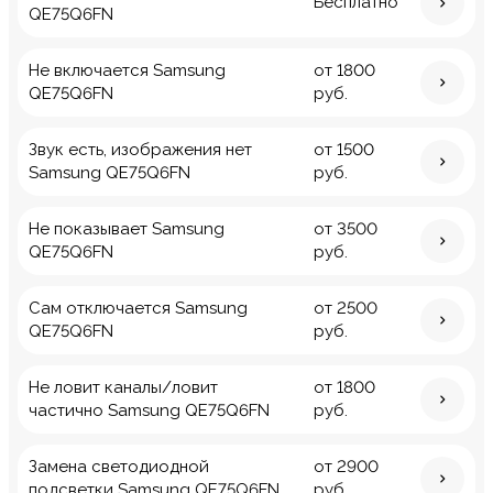
Бесплатно
QE75Q6FN
Не включается Samsung
от 1800
QE75Q6FN
руб.
Звук есть, изображения нет
от 1500
Samsung QE75Q6FN
руб.
Не показывает Samsung
от 3500
QE75Q6FN
руб.
Сам отключается Samsung
от 2500
QE75Q6FN
руб.
Не ловит каналы/ловит
от 1800
частично Samsung QE75Q6FN
руб.
Замена светодиодной
от 2900
подсветки Samsung QE75Q6FN
руб.