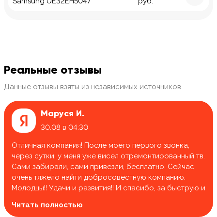
Samsung UE32EH5047
руб.
Реальные отзывы
Данные отзывы взяты из независимых источников
Маруся И.
30.08 в 04:30
Отличная компания! После моего первого звонка,
через сутки, у меня уже висел отремонтированный тв.
Сами забирали, сами привезли, бесплатно. Сейчас
очень тяжело найти добросовестную компанию.
Молодцы!! Удачи и развития!! И спасибо, за быструю и
качественную работу.
Читать полностью